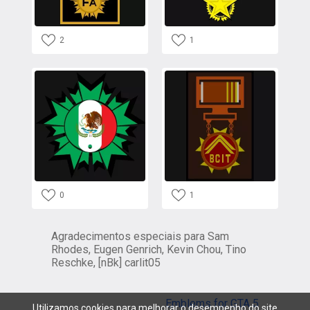
2
1
0
1
Agradecimentos especiais para Sam
Rhodes, Eugen Genrich, Kevin Chou, Tino
Reschke, [nBk] carlit05
Emblems for GTA 5
Utilizamos cookies para melhorar o desempenho do site